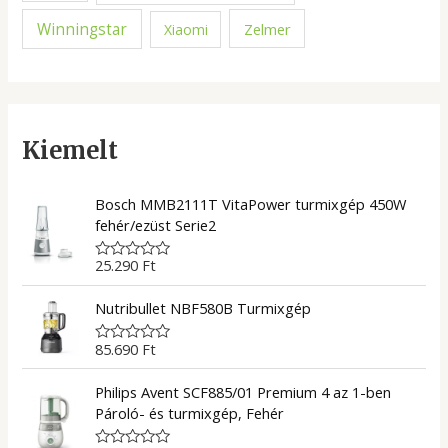
Winningstar
Zelmer
Xiaomi
Kiemelt
Bosch MMB2111T VitaPower turmixgép 450W
fehér/ezüst Serie2
25.290
Ft
R
a
t
Nutribullet NBF580B Turmixgép
e
d
0
85.690
Ft
R
o
a
u
t
t
Philips Avent SCF885/01 Premium 4 az 1-ben
e
o
d
f
Pároló- és turmixgép, Fehér
0
5
o