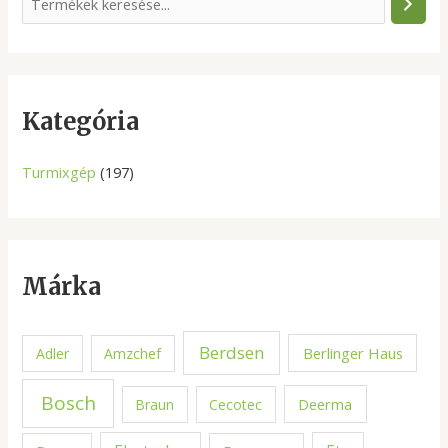
e
a
r
c
Kategória
h
Turmixgép
(197)
Márka
Berdsen
Berlinger Haus
Adler
Amzchef
Bosch
Deerma
Braun
Cecotec