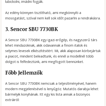
lubickolni, imádni fogják.
Az edény könnyen tisztítható, ami megkönnyíti a
mosogatást, szóval nem kell sok időt pazarlni a rendrakásra.
3. Sencor SBU 7730BK
A Sencor SBU 7730BK egy igazi erőgép, és nagyszerű társ
lehet mindazoknak, akik odavannak a finom italok és
selymes levesek elkészítéséért. Mi, akik alaposan körbejártuk
a piacot, mindent beleadtunk, és ennél a modellnél több
dolgot is felfedeztünk, ami megfogott bennünket.
Főbb Jellemzők
A Sencor SBU 7730BK nemcsak a teljesítményével, hanem
modern megjelenésével is lenyűgöz. Mutatós darabja lehet
bármelyik konyhának. Itt egy kis lista annak a bizonyos
extráiról: