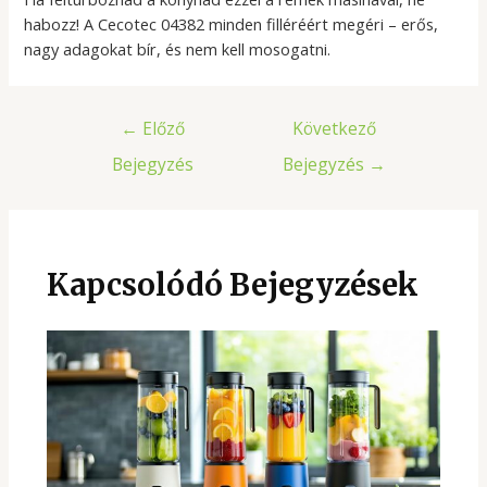
habozz! A Cecotec 04382 minden filléréért megéri – erős,
nagy adagokat bír, és nem kell mosogatni.
Bejegyzés
←
Előző
Következő
navigáció
Bejegyzés
Bejegyzés
→
Kapcsolódó Bejegyzések