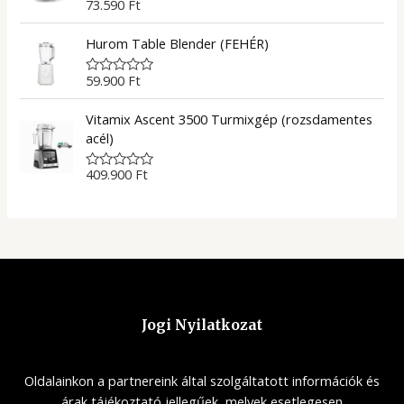
u
73.590
Ft
R
t
a
o
t
f
Hurom Table Blender (FEHÉR)
e
5
d
0
59.900
Ft
R
o
a
u
t
t
Vitamix Ascent 3500 Turmixgép (rozsdamentes
e
o
d
f
acél)
0
5
o
u
409.900
Ft
R
t
a
o
t
f
e
5
d
0
o
u
t
o
f
5
Jogi Nyilatkozat
Oldalainkon a partnereink által szolgáltatott információk és
árak tájékoztató jellegűek, melyek esetlegesen