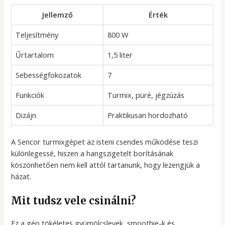
Jellemző
Érték
Teljesítmény
800 W
Űrtartalom
1,5 liter
Sebességfokozatok
7
Funkciók
Turmix, püré, jégzúzás
Dizájn
Praktikusan hordozható
A Sencor turmixgépet az isteni csendes működése teszi
különlegessé, hiszen a hangszigetelt borításának
köszönhetően nem kell attól tartanunk, hogy lezengjük a
házat.
Mit tudsz vele csinálni?
Ez a gép tökéletes gyümölcslevek, smoothie-k és