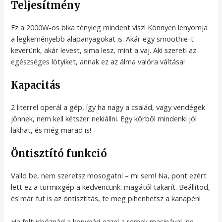
Teljesítmény
Ez a 2000W-os bika tényleg mindent visz! Könnyen lenyomja
a legkeményebb alapanyagokat is. Akár egy smoothie-t
keverünk, akár levest, sima lesz, mint a vaj. Aki szereti az
egészséges lötyiket, annak ez az álma valóra váltása!
Kapacitás
2 literrel operál a gép, így ha nagy a család, vagy vendégek
jönnek, nem kell kétszer nekiállni. Egy körből mindenki jól
lakhat, és még marad is!
Öntisztító funkció
Valld be, nem szeretsz mosogatni – mi sem! Na, pont ezért
lett ez a turmixgép a kedvencünk: magától takarít. Beállítod,
és már fut is az öntisztítás, te meg pihenhetsz a kanapén!
Ha felturbóznád a konyhád ezzel a remek masinával, ne