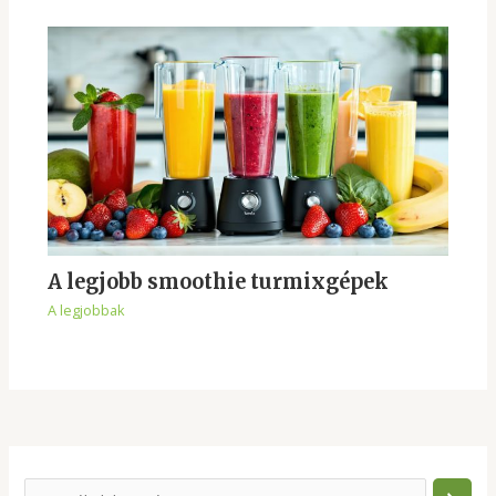
A legjobb smoothie turmixgépek
A legjobbak
S