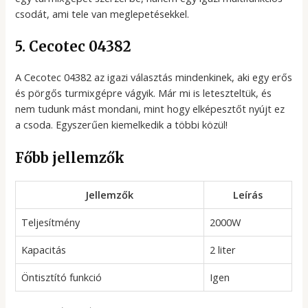
csodát, ami tele van meglepetésekkel.
5. Cecotec 04382
A Cecotec 04382 az igazi választás mindenkinek, aki egy erős
és pörgős turmixgépre vágyik. Már mi is leteszteltük, és
nem tudunk mást mondani, mint hogy elképesztőt nyújt ez
a csoda. Egyszerűen kiemelkedik a többi közül!
Főbb jellemzők
Jellemzők
Leírás
Teljesítmény
2000W
Kapacitás
2 liter
Öntisztító funkció
Igen