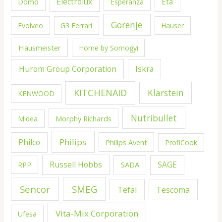
Electrolux
Eta
Domo
Esperanza
Gorenje
Evolveo
G3 Ferrari
Hauser
Hausmeister
Home by Somogyi
Hurom Group Corporation
Iskra
KITCHENAID
Klarstein
KENWOOD
Nutribullet
Morphy Richards
Midea
Philips
Philco
Philips Avent
ProfiCook
Russell Hobbs
SADA
SAGE
RPP
Sencor
SMEG
Tefal
Tescoma
Vita-Mix Corporation
Ufesa