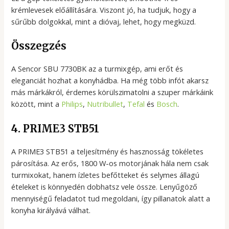
krémlevesek előállítására. Viszont jó, ha tudjuk, hogy a
sűrűbb dolgokkal, mint a dióvaj, lehet, hogy megküzd.
Összegzés
A Sencor SBU 7730BK az a turmixgép, ami erőt és
eleganciát hozhat a konyhádba. Ha még több infót akarsz
más márkákról, érdemes körülszimatolni a szuper márkáink
között, mint a
Philips
,
Nutribullet
,
Tefal
és
Bosch
.
4. PRIME3 STB51
A PRIME3 STB51 a teljesítmény és hasznosság tökéletes
párosítása. Az erős, 1800 W-os motorjának hála nem csak
turmixokat, hanem ízletes befőtteket és selymes állagú
ételeket is könnyedén dobhatsz vele össze. Lenyűgöző
mennyiségű feladatot tud megoldani, így pillanatok alatt a
konyha királyává válhat.