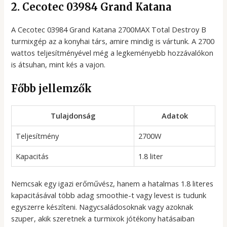
2. Cecotec 03984 Grand Katana
A Cecotec 03984 Grand Katana 2700MAX Total Destroy B
turmixgép az a konyhai társ, amire mindig is vártunk. A 2700
wattos teljesítményével még a legkeményebb hozzávalókon
is átsuhan, mint kés a vajon.
Főbb jellemzők
Tulajdonság
Adatok
Teljesítmény
2700W
Kapacitás
1.8 liter
Nemcsak egy igazi erőművész, hanem a hatalmas 1.8 literes
kapacitásával több adag smoothie-t vagy levest is tudunk
egyszerre készíteni. Nagycsaládosoknak vagy azoknak
szuper, akik szeretnek a turmixok jótékony hatásaiban