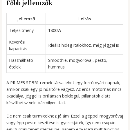
Főbb jellemzők
Jellemző
Leírás
Teljesítmény
1800W
Keverési
Ideális hideg italokhoz, még jéggel is
kapacitás
Használható
Smoothie, mogyoróvaj, pesto,
ételek
hummus
A PRIME3 STB51 remek társa lehet egy forró nyári napnak,
amikor csak egy jó hűsítőre vágysz. Az erős motornak nincs
akadálya, jéggel is briliánsan boldogul, pillanatok alatt
készíthetsz vele bármilyen italt.
De nem csak turmixokhoz jó ám! Ezzel a géppel mogyoróvaj
vagy épp pesto készítése is gyerekjáték, így nem csupán
egy turmixgépet szerzel be, hanem egy igazi multifunkciós