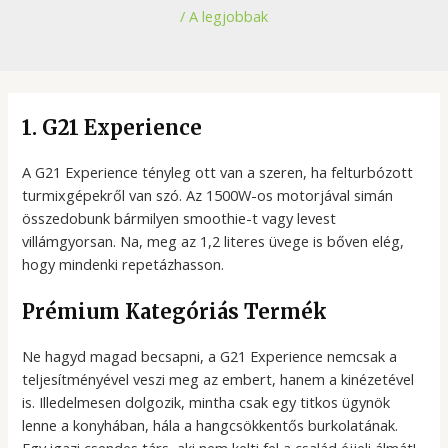
/
A legjobbak
1. G21 Experience
A G21 Experience tényleg ott van a szeren, ha felturbózott
turmixgépekről van szó. Az 1500W-os motorjával simán
összedobunk bármilyen smoothie-t vagy levest
villámgyorsan. Na, meg az 1,2 literes üvege is bőven elég,
hogy mindenki repetázhasson.
Prémium Kategóriás Termék
Ne hagyd magad becsapni, a G21 Experience nemcsak a
teljesítményével veszi meg az embert, hanem a kinézetével
is. Illedelmesen dolgozik, mintha csak egy titkos ügynök
lenne a konyhában, hála a hangcsökkentős burkolatának.