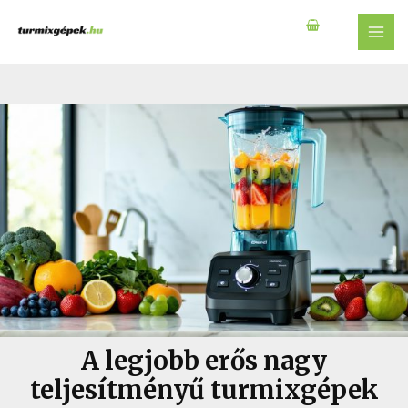
Skip
to
MAI
content
MEN
A legjobb erős nagy
teljesítményű turmixgépek