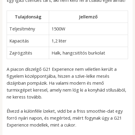
Egy igazi csendes társ, aki nem kelti fel a család éjjeli álmát!
Tulajdonság
Jellemző
Teljesítmény
1500W
Kapacitás
1,2 liter
Zajrögzítés
Halk, hangcsitítós burkolat
A piacon díszelgő G21 Experience nem véletlen került a
figyelem középpontjába, hiszen a szíve-lelke mesés
dizájnban pompázik. Ha valami modern és menő
turmixgépet keresel, amely nem lóg ki a konyhád stílusából,
ne keress tovább.
Élvezd a különféle ízeket, vidd be a friss smoothie-dat egy
forró nyári napon, és megérted, miért fogynak úgy a G21
Experience modellek, mint a cukor.