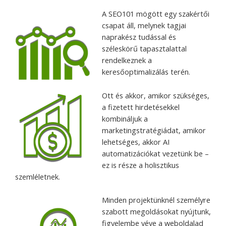
A SEO101 mögött egy szakértői
csapat áll, melynek tagjai
naprakész tudással és
széleskörű tapasztalattal
rendelkeznek a
keresőoptimalizálás terén.
Ott és akkor, amikor szükséges,
a fizetett hirdetésekkel
kombináljuk a
marketingstratégiádat, amikor
lehetséges, akkor AI
automatizációkat vezetünk be –
ez is része a holisztikus
szemléletnek.
Minden projektünknél személyre
szabott megoldásokat nyújtunk,
figyelembe véve a weboldalad