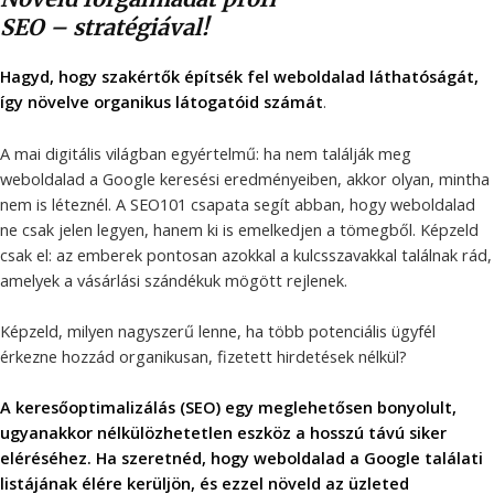
SEO – stratégiával!
Hagyd, hogy szakértők építsék fel
weboldalad láthatóságát,
így
növelve organikus látogatóid számát
.
A mai digitális világban egyértelmű: ha nem találják meg
weboldalad a Google keresési eredményeiben, akkor olyan, mintha
nem is léteznél. A SEO101 csapata segít abban, hogy weboldalad
ne csak jelen legyen, hanem ki is emelkedjen a tömegből. Képzeld
csak el: az emberek pontosan azokkal a kulcsszavakkal találnak rád,
amelyek a vásárlási szándékuk mögött rejlenek.
Képzeld, milyen nagyszerű lenne, ha több potenciális ügyfél
érkezne hozzád organikusan, fizetett hirdetések nélkül?
A keresőoptimalizálás (SEO) egy meglehetősen bonyolult,
ugyanakkor nélkülözhetetlen eszköz a hosszú távú siker
eléréséhez. Ha szeretnéd, hogy weboldalad a Google találati
listájának élére
kerüljön, és ezzel növeld az üzleted