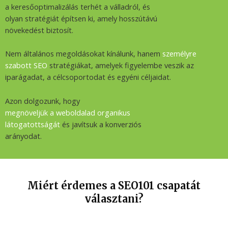
a keresőoptimalizálás terhét a válladról, és
olyan stratégiát építsen ki, amely hosszútávú
növekedést biztosít.
Nem általános megoldásokat kínálunk, hanem
személyre
szabott SEO
stratégiákat, amelyek figyelembe veszik az
iparágadat, a célcsoportodat és egyéni céljaidat.
Azon dolgozunk, hogy
megnöveljük a weboldalad organikus
látogatottságát
és javítsuk a konverziós
arányodat.
Miért érdemes a SEO101 csapatát
választani?