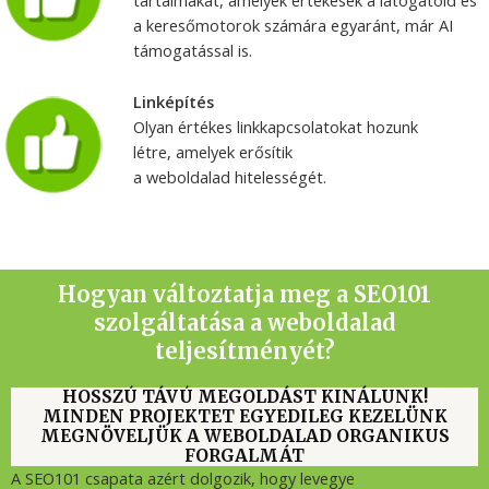
tartalmakat, amelyek értékesek a látogatóid és
a keresőmotorok számára egyaránt, már AI
támogatással is.
Linképítés
Olyan értékes linkkapcsolatokat hozunk
létre, amelyek erősítik
a weboldalad hitelességét.
Hogyan változtatja meg a SEO101
szolgáltatása a weboldalad
teljesítményét?
HOSSZÚ TÁVÚ MEGOLDÁST KINÁLUNK!
MINDEN PROJEKTET EGYEDILEG KEZELÜNK
MEGNÖVELJÜK A WEBOLDALAD ORGANIKUS
FORGALMÁT
A SEO101 csapata azért dolgozik, hogy levegye