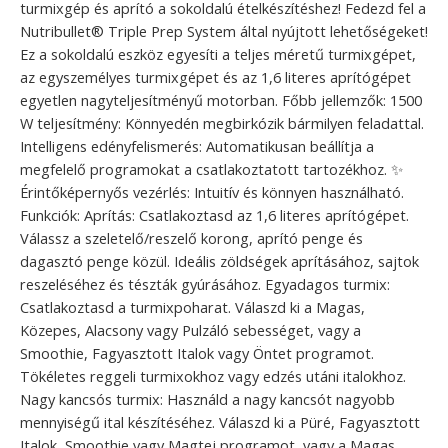
turmixgép és aprító a sokoldalú ételkészítéshez! Fedezd fel a
Nutribullet® Triple Prep System által nyújtott lehetőségeket!
Ez a sokoldalú eszköz egyesíti a teljes méretű turmixgépet,
az egyszemélyes turmixgépet és az 1,6 literes aprítógépet
egyetlen nagyteljesítményű motorban. Főbb jellemzők: 1500
W teljesítmény: Könnyedén megbirkózik bármilyen feladattal.
Intelligens edényfelismerés: Automatikusan beállítja a
megfelelő programokat a csatlakoztatott tartozékhoz. ✨
Érintőképernyős vezérlés: Intuitív és könnyen használható.
Funkciók: Aprítás: Csatlakoztasd az 1,6 literes aprítógépet.
Válassz a szeletelő/reszelő korong, aprító penge és
dagasztó penge közül. Ideális zöldségek aprításához, sajtok
reszeléséhez és tészták gyúrásához. Egyadagos turmix:
Csatlakoztasd a turmixpoharat. Válaszd ki a Magas,
Közepes, Alacsony vagy Pulzáló sebességet, vagy a
Smoothie, Fagyasztott Italok vagy Öntet programot.
Tökéletes reggeli turmixokhoz vagy edzés utáni italokhoz.
Nagy kancsós turmix: Használd a nagy kancsót nagyobb
mennyiségű ital készítéséhez. Válaszd ki a Püré, Fagyasztott
Italok, Smoothie vagy Magtej programot, vagy a Magas,