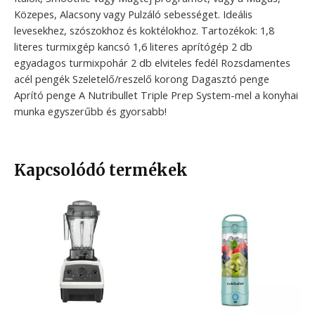
Közepes, Alacsony vagy Pulzáló sebességet. Ideális
levesekhez, szószokhoz és koktélokhoz. Tartozékok: 1,8
literes turmixgép kancsó 1,6 literes aprítógép 2 db
egyadagos turmixpohár 2 db elviteles fedél Rozsdamentes
acél pengék Szeletelő/reszelő korong Dagasztó penge
Aprító penge A Nutribullet Triple Prep System-mel a konyhai
munka egyszerűbb és gyorsabb! ‍
Kapcsolódó termékek