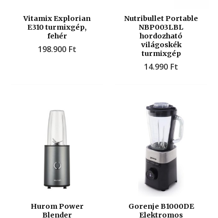
Vitamix Explorian
Nutribullet Portable
E310 turmixgép,
NBP003LBL
fehér
hordozható
világoskék
198.900
Ft
turmixgép
14.990
Ft
Hurom Power
Gorenje B1000DE
Blender
Elektromos