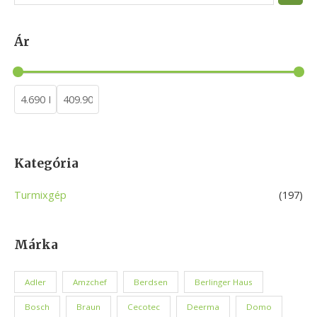
e
a
Ár
r
c
h
Kategória
Turmixgép
(197)
Márka
Adler
Amzchef
Berdsen
Berlinger Haus
Bosch
Braun
Cecotec
Deerma
Domo