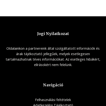
o
t
f
e
5
d
0
o
u
t
o
f
5
Jogi Nyilatkozat
Oldalainkon a partnereink által szolgáltatott információk és
árak tájékoztató jellegűek, melyek esetlegesen
tartalmazhatnak téves információkat. Az esetleges hibákért,
elírásokért nem felelünk.
Navigáció
Felhasználási feltételek
Adatkezelési Tájékoztató