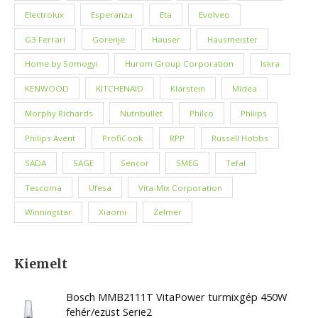
Electrolux
Esperanza
Eta
Evolveo
G3 Ferrari
Gorenje
Hauser
Hausmeister
Home by Somogyi
Hurom Group Corporation
Iskra
KENWOOD
KITCHENAID
Klarstein
Midea
Morphy Richards
Nutribullet
Philco
Philips
Philips Avent
ProfiCook
RPP
Russell Hobbs
SADA
SAGE
Sencor
SMEG
Tefal
Tescoma
Ufesa
Vita-Mix Corporation
Winningstar
Xiaomi
Zelmer
Kiemelt
Bosch MMB2111T VitaPower turmixgép 450W
fehér/ezüst Serie2