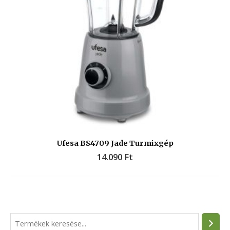
Ufesa BS4709 Jade Turmixgép
14.090
Ft
S