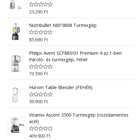
25.290
Ft
R
a
t
Nutribullet NBF580B Turmixgép
e
d
0
o
85.690
Ft
R
u
a
t
t
o
Philips Avent SCF885/01 Premium 4 az 1-ben
e
f
d
Pároló- és turmixgép, Fehér
5
0
o
u
73.590
Ft
R
t
a
o
t
f
Hurom Table Blender (FEHÉR)
e
5
d
0
o
59.900
Ft
R
u
a
t
t
o
Vitamix Ascent 3500 Turmixgép (rozsdamentes
e
f
d
acél)
5
0
o
u
409.900
Ft
R
t
a