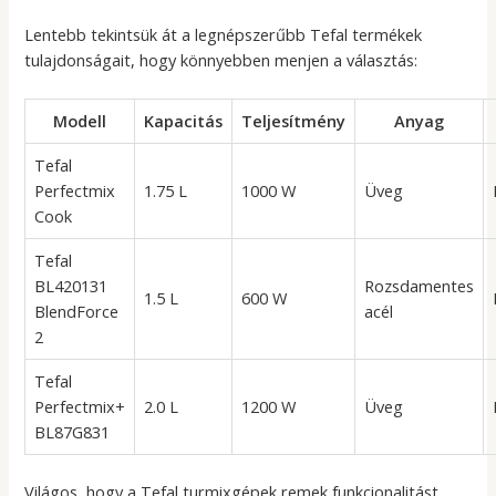
Lentebb tekintsük át a legnépszerűbb Tefal termékek
tulajdonságait, hogy könnyebben menjen a választás:
Modell
Kapacitás
Teljesítmény
Anyag
Tefal
Perfectmix
1.75 L
1000 W
Üveg
Cook
Tefal
BL420131
Rozsdamentes
1.5 L
600 W
BlendForce
acél
2
Tefal
Perfectmix+
2.0 L
1200 W
Üveg
BL87G831
Világos, hogy a Tefal turmixgépek remek funkcionalitást