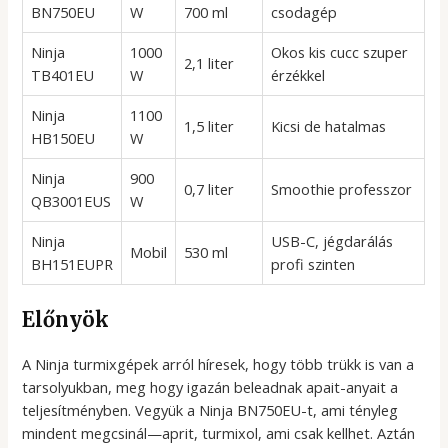
BN750EU
W
700 ml
csodagép
Ninja
1000
Okos kis cucc szuper
2,1 liter
TB401EU
W
érzékkel
Ninja
1100
1,5 liter
Kicsi de hatalmas
HB150EU
W
Ninja
900
0,7 liter
Smoothie professzor
QB3001EUS
W
Ninja
USB-C, jégdarálás
Mobil
530 ml
BH151EUPR
profi szinten
Előnyök
A Ninja turmixgépek arról híresek, hogy több trükk is van a
tarsolyukban, meg hogy igazán beleadnak apait-anyait a
teljesítményben. Vegyük a Ninja BN750EU-t, ami tényleg
mindent megcsinál—aprit, turmixol, ami csak kellhet. Aztán