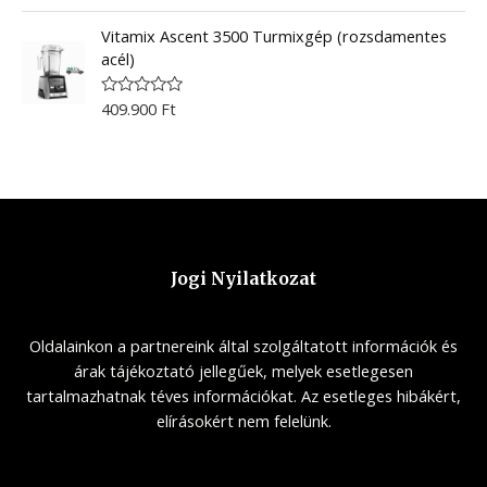
a
t
t
o
Vitamix Ascent 3500 Turmixgép (rozsdamentes
e
f
d
acél)
5
0
o
u
409.900
Ft
R
t
a
o
t
f
e
5
d
0
o
u
t
o
f
5
Jogi Nyilatkozat
Oldalainkon a partnereink által szolgáltatott információk és
árak tájékoztató jellegűek, melyek esetlegesen
tartalmazhatnak téves információkat. Az esetleges hibákért,
elírásokért nem felelünk.