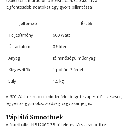
szakértőnk maradjon a konyhában. Csekkoljuk a
legfontosabb adatokat egy gyors pillantással:
Jellemző
Érték
Teljesítmény
600 Watt
Űrtartalom
0.6 liter
Anyag
Jó minőségű műanyag
Kiegészítők
1 pohár, 2 fedél
Súly
1.5 kg
A 600 Wattos motor mindenféle dolgot szuperül összekever,
legyen az gyümölcs, zöldség vagy akár jég is.
Tápláló Smoothiek
A Nutribullet NB1206DGB tökéletes társ a smoothie