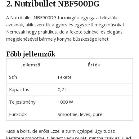
2. Nutribullet NBF500DG
A Nutribullet NBF500DG turmixgép egy igazi telitalálat
azoknak, akik szeretik a gyors és egyszerű megoldásokat.
Nemcsak hogy praktikus, de a fekete színével és elegáns
megjelenésével bármely konyha büszkesége lehet.
Főbb jellemzők
Jellemző
Érték
Szín
Fekete
Kapacitás
0,7 L
Teljesítmény
1000 W
Funkciók
Smoothie, leves, püré
Kicsi a bors, de erős! Ezzel a turmixgéppel úgy tudsz
készíteni smoothie-t, levest vagy pürét, mintha csak az ujjad