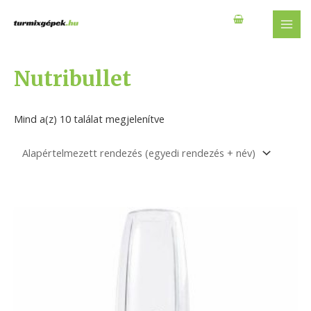
Skip
to
MAI
content
MEN
Nutribullet
Mind a(z) 10 találat megjelenítve