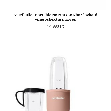
Nutribullet Portable NBP003LBL hordozható
világoskék turmixgép
14.990
Ft