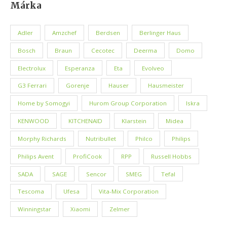
Márka
Adler
Amzchef
Berdsen
Berlinger Haus
Bosch
Braun
Cecotec
Deerma
Domo
Electrolux
Esperanza
Eta
Evolveo
G3 Ferrari
Gorenje
Hauser
Hausmeister
Home by Somogyi
Hurom Group Corporation
Iskra
KENWOOD
KITCHENAID
Klarstein
Midea
Morphy Richards
Nutribullet
Philco
Philips
Philips Avent
ProfiCook
RPP
Russell Hobbs
SADA
SAGE
Sencor
SMEG
Tefal
Tescoma
Ufesa
Vita-Mix Corporation
Winningstar
Xiaomi
Zelmer