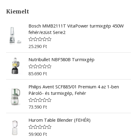
Kiemelt
Bosch MMB2111T VitaPower turmixgép 450W
fehér/ezüst Serie2
25.290
Ft
R
a
t
Nutribullet NBF580B Turmixgép
e
d
0
o
85.690
Ft
R
u
a
t
t
o
Philips Avent SCF885/01 Premium 4 az 1-ben
e
f
d
Pároló- és turmixgép, Fehér
5
0
o
u
73.590
Ft
R
t
a
o
t
f
Hurom Table Blender (FEHÉR)
e
5
d
0
o
59.900
Ft
R
u