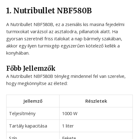
1. Nutribullet NBF580B
A Nutribullet NBF580B, ez a zseniális kis masina fejedelmi
turmixokat varázsol az asztalodra, pillanatok alatt. Ha
gyorsan szeretnél friss italokat a nap bármely szakában,
akkor egy ilyen turmixgép egyszerűen kötelező kellék a
konyhában.
Főbb Jellemzők
A Nutribullet NBF580B tényleg mindennel fel van szerelve,
hogy megkönnyítse az életed:
Jellemző
Részletek
Teljesítmény
1000 W
Tartály kapacitása
1 liter
Szín
Fekete