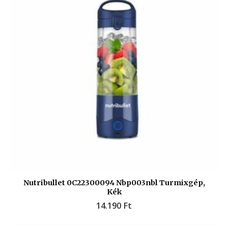
Nutribullet 0C22300094 Nbp003nbl Turmixgép,
Kék
14.190
Ft