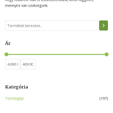
mennyire van szükségünk.
S
e
a
Ár
r
c
h
Kategória
Turmixgép
(197)