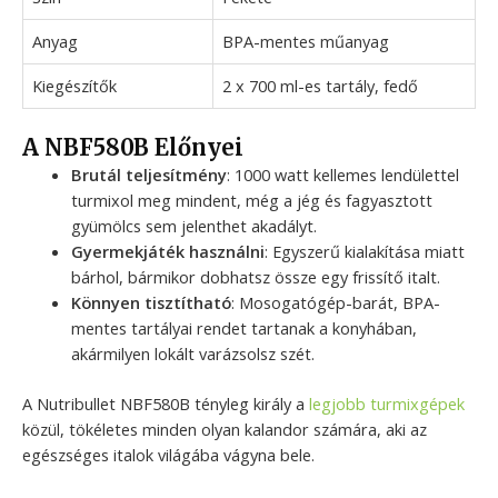
Anyag
BPA-mentes műanyag
Kiegészítők
2 x 700 ml-es tartály, fedő
A NBF580B Előnyei
Brutál teljesítmény
: 1000 watt kellemes lendülettel
turmixol meg mindent, még a jég és fagyasztott
gyümölcs sem jelenthet akadályt.
Gyermekjáték használni
: Egyszerű kialakítása miatt
bárhol, bármikor dobhatsz össze egy frissítő italt.
Könnyen tisztítható
: Mosogatógép-barát, BPA-
mentes tartályai rendet tartanak a konyhában,
akármilyen lokált varázsolsz szét.
A Nutribullet NBF580B tényleg király a
legjobb turmixgépek
közül, tökéletes minden olyan kalandor számára, aki az
egészséges italok világába vágyna bele.