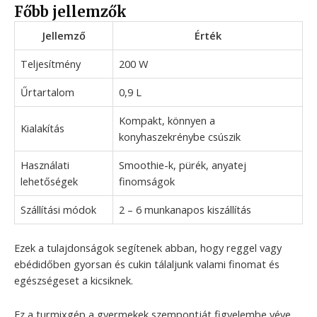
Főbb jellemzők
Jellemző
Érték
Teljesítmény
200 W
Űrtartalom
0,9 L
Kompakt, könnyen a
Kialakítás
konyhaszekrénybe csúszik
Használati
Smoothie-k, pürék, anyatej
lehetőségek
finomságok
Szállítási módok
2 – 6 munkanapos kiszállítás
Ezek a tulajdonságok segítenek abban, hogy reggel vagy
ebédidőben gyorsan és cukin tálaljunk valami finomat és
egészségeset a kicsiknek.
Ez a turmixgép a gyermekek szempontját figyelembe véve