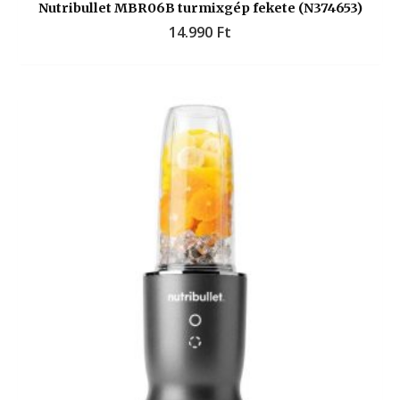
Nutribullet MBR06B turmixgép fekete (N374653)
14.990
Ft