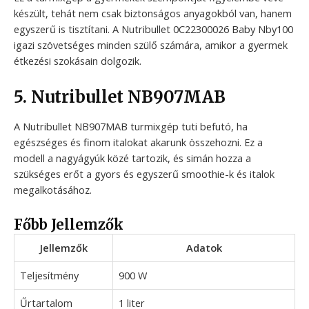
készült, tehát nem csak biztonságos anyagokból van, hanem
egyszerű is tisztítani. A Nutribullet 0C22300026 Baby Nby100
igazi szövetséges minden szülő számára, amikor a gyermek
étkezési szokásain dolgozik.
5. Nutribullet NB907MAB
A Nutribullet NB907MAB turmixgép tuti befutó, ha
egészséges és finom italokat akarunk összehozni. Ez a
modell a nagyágyúk közé tartozik, és simán hozza a
szükséges erőt a gyors és egyszerű smoothie-k és italok
megalkotásához.
Főbb Jellemzők
Jellemzők
Adatok
Teljesítmény
900 W
Űrtartalom
1 liter