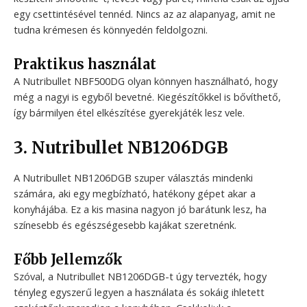
egy csettintésével tennéd. Nincs az az alapanyag, amit ne
tudna krémesen és könnyedén feldolgozni.
Praktikus használat
A Nutribullet NBF500DG olyan könnyen használható, hogy
még a nagyi is egyből bevetné. Kiegészítőkkel is bővíthető,
így bármilyen étel elkészítése gyerekjáték lesz vele.
3. Nutribullet NB1206DGB
A Nutribullet NB1206DGB szuper választás mindenki
számára, aki egy megbízható, hatékony gépet akar a
konyhájába. Ez a kis masina nagyon jó barátunk lesz, ha
színesebb és egészségesebb kajákat szeretnénk.
Főbb Jellemzők
Szóval, a Nutribullet NB1206DGB-t úgy tervezték, hogy
tényleg egyszerű legyen a használata és sokáig ihletett