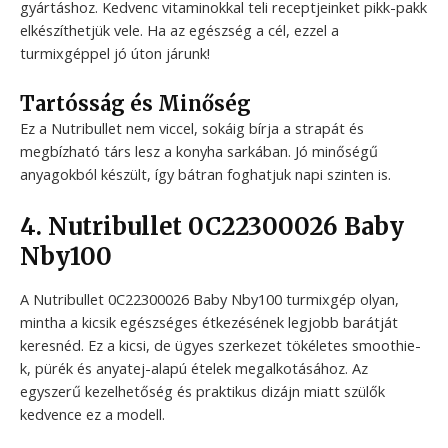
gyártáshoz. Kedvenc vitaminokkal teli receptjeinket pikk-pakk
elkészíthetjük vele. Ha az egészség a cél, ezzel a
turmixgéppel jó úton járunk!
Tartósság és Minőség
Ez a Nutribullet nem viccel, sokáig bírja a strapát és
megbízható társ lesz a konyha sarkában. Jó minőségű
anyagokból készült, így bátran foghatjuk napi szinten is.
4. Nutribullet 0C22300026 Baby
Nby100
A Nutribullet 0C22300026 Baby Nby100 turmixgép olyan,
mintha a kicsik egészséges étkezésének legjobb barátját
keresnéd. Ez a kicsi, de ügyes szerkezet tökéletes smoothie-
k, pürék és anyatej-alapú ételek megalkotásához. Az
egyszerű kezelhetőség és praktikus dizájn miatt szülők
kedvence ez a modell.