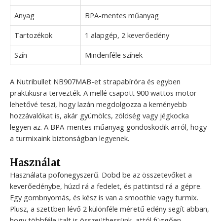
Anyag
BPA-mentes műanyag
Tartozékok
1 alapgép, 2 keverőedény
Szín
Mindenféle színek
A Nutribullet NB907MAB-et strapabíróra és egyben
praktikusra tervezték. A mellé csapott 900 wattos motor
lehetővé teszi, hogy lazán megdolgozza a keményebb
hozzávalókat is, akár gyümölcs, zöldség vagy jégkocka
legyen az. A BPA-mentes műanyag gondoskodik arról, hogy
a turmixaink biztonságban legyenek.
Használat
Használata pofonegyszerű. Dobd be az összetevőket a
keverőedénybe, húzd rá a fedelet, és pattintsd rá a gépre.
Egy gombnyomás, és kész is van a smoothie vagy turmix.
Plusz, a szettben lévő 2 különféle méretű edény segít abban,
hogy többféle italt is összeüthessünk, attól függően,