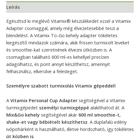
Leírás
Egészítsd ki meglévő Vitamix® készülékedet ezzel a Vitamix
Adapter csomaggal, amely még élvezetesebbé teszi a
blendelést. A Vitamix To-Go kehely adapter tökéletes
kiegészítő mindazok számára, akik frissen turmixolt leveket
és smoothie-kat szeretnének élvezni útközben is. A
csomagban található 600 ml-es kehellyel precízen
adagolhatsz, és pont annyit készíthetsz, amennyit
felhasználsz, elkerülve a felesleget.
Személyre szabott turmixolás Vitamix gépeddel!
A
Vitamix Personal Cup Adapter
segítségével a Vitamix
turmixgépedet
személyi turmixgéppé
alakíthatod át. A
Mix&Go kehely
segítségével akár
600 ml
smoothie-t,
shake-et vagy bébiételt készíthetsz
. A duplafalú edény
ivópohárként is használható, illetve hordozható, így tökéletes
út közben is
.