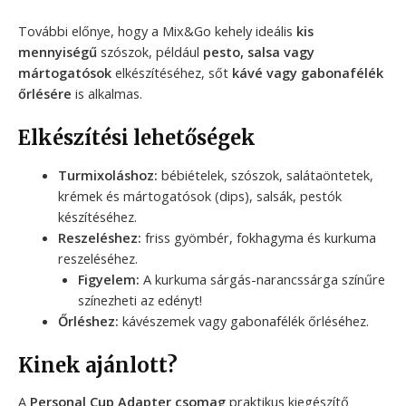
További előnye, hogy a Mix&Go kehely ideális
kis
mennyiségű
szószok, például
pesto, salsa vagy
mártogatósok
elkészítéséhez, sőt
kávé vagy gabonafélék
őrlésére
is alkalmas.
Elkészítési lehetőségek
Turmixoláshoz:
bébiételek, szószok, salátaöntetek,
krémek és mártogatósok (dips), salsák, pestók
készítéséhez.
Reszeléshez:
friss gyömbér, fokhagyma és kurkuma
reszeléséhez.
Figyelem:
A kurkuma sárgás-narancssárga színűre
színezheti az edényt!
Őrléshez:
kávészemek vagy gabonafélék őrléséhez.
Kinek ajánlott?
A
Personal Cup Adapter csomag
praktikus kiegészítő