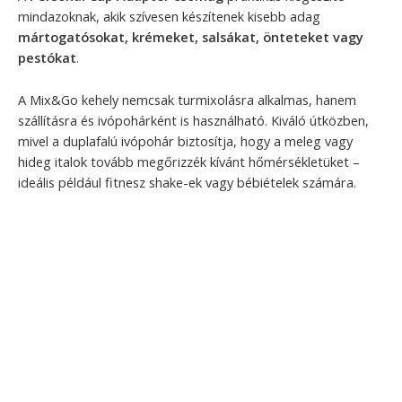
mindazoknak, akik szívesen készítenek kisebb adag
mártogatósokat, krémeket, salsákat, önteteket vagy
pestókat
.
A Mix&Go kehely nemcsak turmixolásra alkalmas, hanem
szállításra és ivópohárként is használható. Kiváló útközben,
mivel a duplafalú ivópohár biztosítja, hogy a meleg vagy
hideg italok tovább megőrizzék kívánt hőmérsékletüket –
ideális például fitnesz shake-ek vagy bébiételek számára.