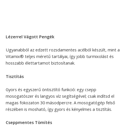
Lézerrel Vágott Pengék
Ugyanabból az edzett rozsdamentes acélból készült, mint a
Vitamix® teljes méretű tartályai, így jobb turmixolást és
hosszabb élettartamot biztosítanak.
Tisztítás
Gyors és egyszerű öntisztító funkció: egy csepp
mosogatószer és langyos víz segítségével; csak indítsd el
magas fokozaton 30 másodpercre. A mosogatógép felső
részében is mosható, így gyors és kényelmes a tisztítás.
Cseppmentes Tömítés