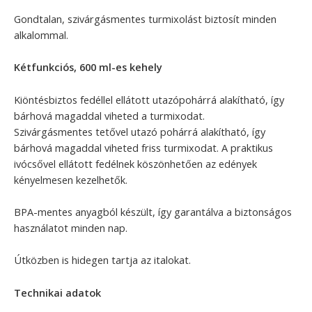
Gondtalan, szivárgásmentes turmixolást biztosít minden
alkalommal.
Kétfunkciós, 600 ml-es kehely
Kiöntésbiztos fedéllel ellátott utazópohárrá alakítható, így
bárhová magaddal viheted a turmixodat.
Szivárgásmentes tetővel utazó pohárrá alakítható, így
bárhová magaddal viheted friss turmixodat. A praktikus
ivócsővel ellátott fedélnek köszönhetően az edények
kényelmesen kezelhetők.
BPA-mentes anyagból készült, így garantálva a biztonságos
használatot minden nap.
Útközben is hidegen tartja az italokat.
Technikai adatok