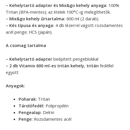
– Kehelytartó adapter és Mix&go kehely anyaga:
100%
Tritan (BPA-mentes); az ételek 100°C-ig melegíthetők.
– Mix&go kehely űrtartalma:
600 ml (2 darab).
– Kés típusa és anyaga:
4 db lézerrel vágott rozsdamentes
acél penge; HCS (Japán).
A csomag tartalma
– Kehelytartó adapter
beépített pengeblokkal
– 2 db Vitamix 600 ml-es tritán kehely
,
tritán
fedéllel
együtt
Anyagok:
Poharak:
Tritan
Tárolófedél:
Polipropilén
Pengealap:
Delrin
Penge:
Rozsdamentes acél