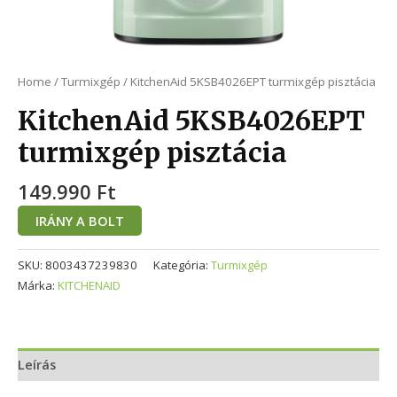
Home
/
Turmixgép
/ KitchenAid 5KSB4026EPT turmixgép pisztácia
KitchenAid 5KSB4026EPT
turmixgép pisztácia
149.990
Ft
IRÁNY A BOLT
SKU:
8003437239830
Kategória:
Turmixgép
Márka:
KITCHENAID
Leírás