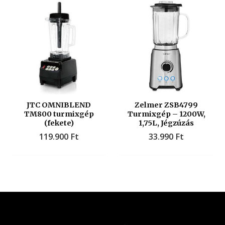
JTC OMNIBLEND
Zelmer ZSB4799
TM800 turmixgép
Turmixgép – 1200W,
(fekete)
1,75L, Jégzúzás
119.900
Ft
33.990
Ft