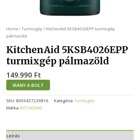
Home
/
Turmixgép
/ KitchenAid 5KSB4026EPP turmixgép
pálmazöld
KitchenAid 5KSB4026EPP
turmixgép pálmazöld
149.990
Ft
IRÁNY A BOLT
SKU:
8003437239816
Kategória:
Turmixgép
Márka:
KITCHENAID
Leírás