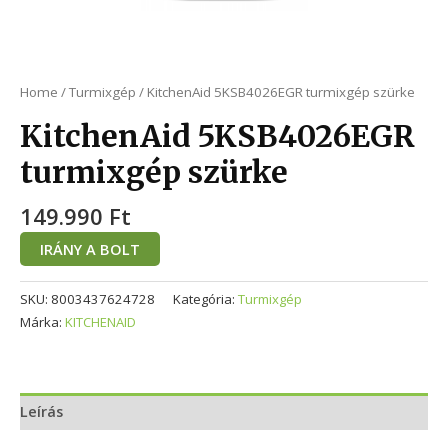
Home
/
Turmixgép
/ KitchenAid 5KSB4026EGR turmixgép szürke
KitchenAid 5KSB4026EGR
turmixgép szürke
149.990
Ft
IRÁNY A BOLT
SKU:
8003437624728
Kategória:
Turmixgép
Márka:
KITCHENAID
Leírás